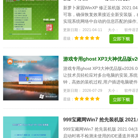
新萝卜家园WinXP 修正装机版 202
可靠，确保恢复效果接近全新安装版，
实现系统网络中自动的信息匹配的操作,
统将更稳定，.....
更新日期： 2021-04-11
大小：
软件语
星级：
游戏专用ghost XP3大神优品版v20
游戏专用ghost XP3大神优品版v20
让技术员轻松应对多台电脑的安装,系统
钟，高效的装机过程,用户插进电脑硬件
更强大的软硬.....
更新日期： 2026-07-29
大小：
软件语
星级：
999宝藏网Win7 抢先装机版 2021.0
999宝藏网Win7 抢先装机版 2021.0
启动时将不检测未使用的IDE通道并将