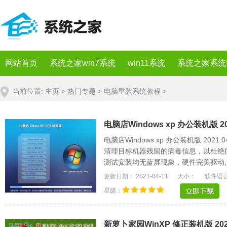
网站首页
系统之家win7系统
win11系统
系统之家系统
当前位置:
主页
>
热门专题
>
电脑重装系统教程
>
电脑店Windows xp 办公装机版 20
电脑店Windows xp 办公装机版 20
清理目标机器残留的病毒信息，以杜绝
测试安装均无蓝屏现象，硬件完美驱动,
名的驱动可以.....
更新日期： 2021-04-11
大小：
软件语
星级：
新萝卜家园WinXP 修正装机版 2021