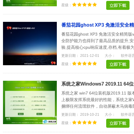
星级：
番茄花园ghost XP3 免激活安全精简
番茄花园ghost XP3 免激活安全精简版
全防护能力也得到了最高品质的提升,安
验,提高核心cpu响应速度,存档,有着
方都是很家.....
更新日期： 2021-12-01
大小：
软件语
星级：
系统之家Windows7 2019.11 6
系统之家 win7 64位装机版2019.
上极限发挥系统最好的性能，系统之家W
捆绑任何流氓软件，自动屏蔽木马病毒
惯作细心设置。.....
更新日期： 2019-10-21
大小：
软件语
星级：