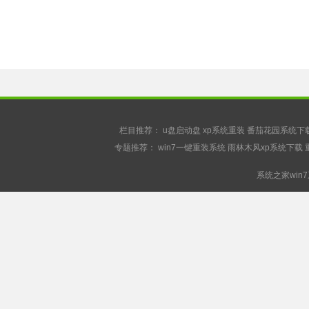
栏目推荐：
u盘启动盘
xp系统重装
番茄花园系统下
专题推荐：
win7一键重装系统
雨林木风xp系统下载
系统之家win7系