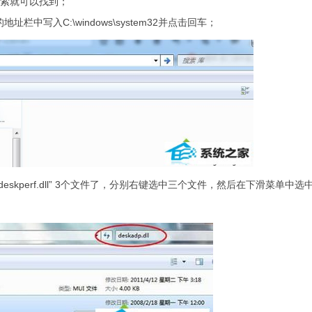
搜索就可以找到；
写入C:\windows\system32并点击回车；
ll”、“deskperf.dll” 3个文件了，分别右键选中三个文件，然后在下滑菜单中