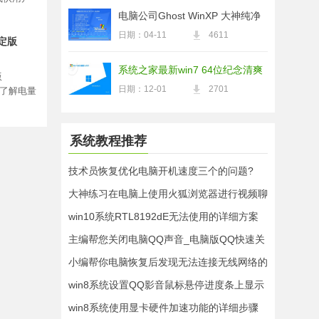
电脑公司Ghost WinXP 大神纯净
版 2021.04
日期：04-11
4611
稳定版
系统之家最新win7 64位纪念清爽
版
版v2021.12
日期：12-01
2701
松了解电量
系统教程推荐
技术员恢复优化电脑开机速度三个的问题?
大神练习在电脑上使用火狐浏览器进行视频聊
天的教程?
win10系统RTL8192dE无法使用的详细方案
主编帮您关闭电脑QQ声音_电脑版QQ快速关
闭所有提示音的问题?
小编帮你电脑恢复后发现无法连接无线网络的
教程?
win8系统设置QQ影音鼠标悬停进度条上显示
预览动画的操作步骤
win8系统使用显卡硬件加速功能的详细步骤