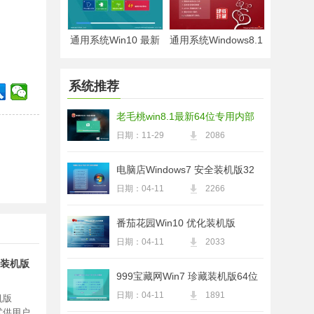
通用系统Win10 最新
通用系统Windows8.1
。
纯净版64位 2021.04
2021.04 32位 电脑城
纯净版
系统推荐
老毛桃win8.1最新64位专用内部
版v2026.08
日期：11-29
2086
电脑店Windows7 安全装机版32
位 2021.04
日期：04-11
2266
番茄花园Win10 优化装机版
2021.04(32位)
日期：04-11
2033
青春装机版
999宝藏网Win7 珍藏装机版64位
2021.04
日期：04-11
1891
机版
方式供用户