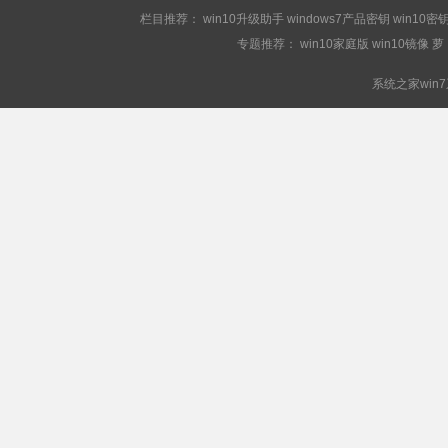
栏目推荐：
win10升级助手
windows7产品密钥
win10密
专题推荐：
win10家庭版
win10镜像
萝
系统之家win7系