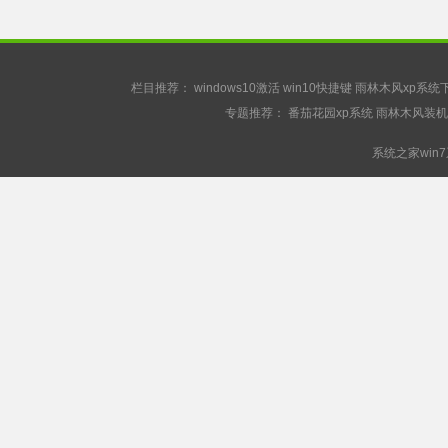
栏目推荐：
windows10激活
win10快捷键
雨林木风xp系统
专题推荐：
番茄花园xp系统
雨林木风装机
系统之家win7系