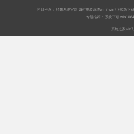
栏目推荐：
联想系统官网
如何重装系统win7
win7正式版下
专题推荐：
系统下载
win106
系统之家win7系