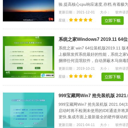
验,提高核心cpu响应速度,存档,有着
方都是很家.....
更新日期： 2021-12-01
大小：
软件语
星级：
系统之家Windows7 2019.11 6
系统之家 win7 64位装机版2019.
上极限发挥系统最好的性能，系统之家W
捆绑任何流氓软件，自动屏蔽木马病毒
惯作细心设置。.....
更新日期： 2019-10-21
大小：
软件语
星级：
999宝藏网Win7 抢先装机版 2021.0
999宝藏网Win7 抢先装机版 2021.0
启动时将不检测未使用的IDE通道并将
更快,集成市面上最新最全的硬件驱动程序
速方便，支持一.....
更新日期： 2021-04-11
大小：
软件语