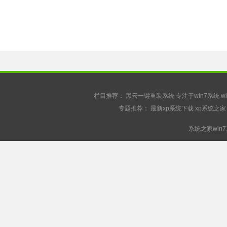
栏目推荐：
黑云一键重装系统
专注于win7系统
w
专题推荐：
最新xp系统下载
xp系统之家
系统之家win7系