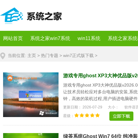
网站首页
系统之家win7系统
win11系统
系统之家系统
当前位置:
主页
>
热门专题
>
win7正式版下载
>
游戏专用ghost XP3大神优品版v20
游戏专用ghost XP3大神优品版v20
让技术员轻松应对多台电脑的安装,系统
钟，高效的装机过程,用户插进电脑硬件
更强大的软硬.....
更新日期： 2026-07-29
大小：
软件语
星级：
绿茶系统Ghost Win7 64位 纯净装机