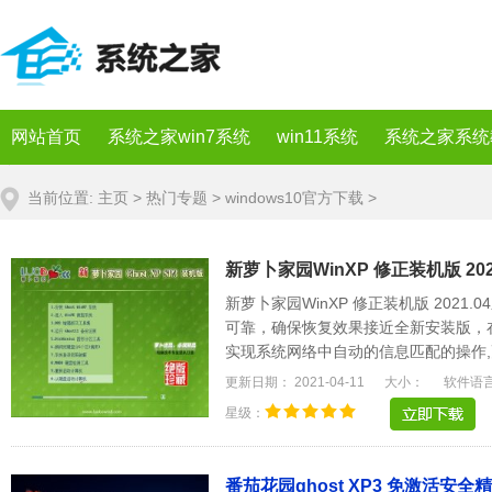
网站首页
系统之家win7系统
win11系统
系统之家系统
当前位置:
主页
>
热门专题
>
windows10官方下载
>
新萝卜家园WinXP 修正装机版 2021
新萝卜家园WinXP 修正装机版 202
可靠，确保恢复效果接近全新安装版，
实现系统网络中自动的信息匹配的操作,
统将更稳定，.....
更新日期： 2021-04-11
大小：
软件语
星级：
番茄花园ghost XP3 免激活安全精简