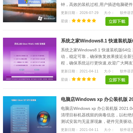
钟，高效的装机过程,用户插进电脑硬件
更强大的软硬.....
更新日期： 2026-07-29
大小：
软件语
星级：
系统之家Windows8.1 快速装机版64
系统之家Windows8.1 快速装机版64
动，稳定可靠，确保恢复效果接近全新
程，确保系统运行更快速,欢迎广大网友
驱动能自动识别.....
更新日期： 2021-04-11
大小：
软件语
星级：
电脑店Windows xp 办公装机版 20
电脑店Windows xp 办公装机版 20
清理目标机器残留的病毒信息，以杜绝
测试安装均无蓝屏现象，硬件完美驱动,
名的驱动可以.....
更新日期： 2021-04-11
大小：
软件语