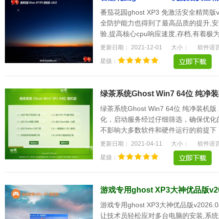
番茄花园ghost XP3 免激活安全精简版
全防护能力也得到了最高品质的提升,安
验,提高核心cpu响应速度,存档,有着
方都是很家.....
更新日期： 2021-12-01
大小：
软件语
星级：
绿茶系统Ghost Win7 64位 纯净装机
绿茶系统Ghost Win7 64位 纯净装机
化，启动服务经过仔细筛选，确保优化
不影响大多数软件和硬件运行的前提下
电脑和Explorer.....
更新日期： 2021-04-11
大小：
软件语
星级：
游戏专用ghost XP3大神优品版v20
游戏专用ghost XP3大神优品版v20
让技术员轻松应对多台电脑的安装,系统