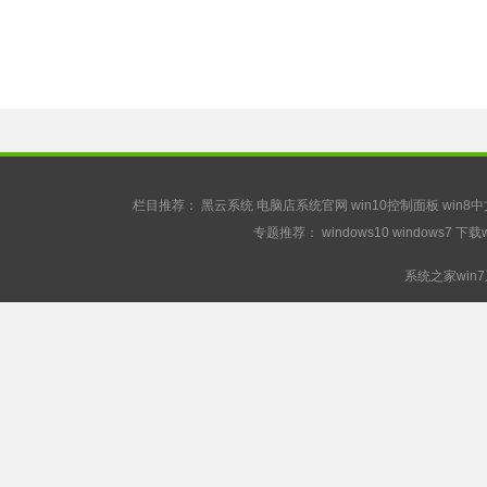
栏目推荐：
黑云系统
电脑店系统官网
win10控制面板
win8
专题推荐：
windows10
windows7
下载w
系统之家win7系