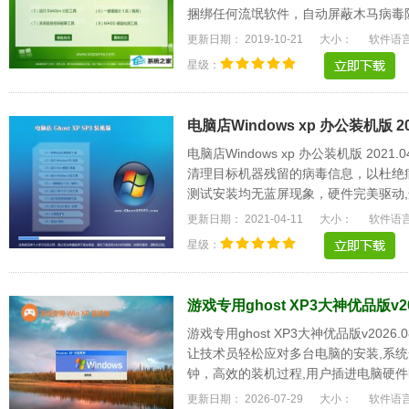
捆绑任何流氓软件，自动屏蔽木马病毒
惯作细心设置。.....
更新日期： 2019-10-21
大小：
软件语
星级：
电脑店Windows xp 办公装机版 20
电脑店Windows xp 办公装机版 20
清理目标机器残留的病毒信息，以杜绝
测试安装均无蓝屏现象，硬件完美驱动,
名的驱动可以.....
更新日期： 2021-04-11
大小：
软件语
星级：
游戏专用ghost XP3大神优品版v20
游戏专用ghost XP3大神优品版v20
让技术员轻松应对多台电脑的安装,系统
钟，高效的装机过程,用户插进电脑硬件
更强大的软硬.....
更新日期： 2026-07-29
大小：
软件语