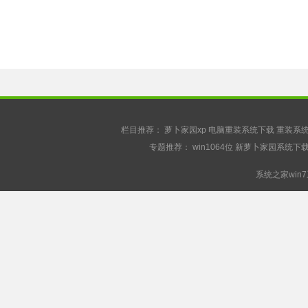
栏目推荐：
萝卜家园xp
电脑重装系统下载
重装系
专题推荐：
win1064位
新萝卜家园系统下
系统之家win7系