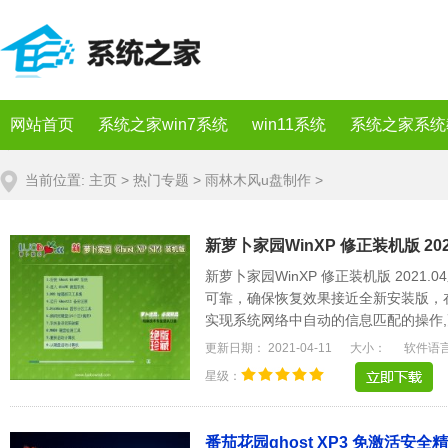
网站首页
系统之家win7系统
win11系统
系统之家系统
当前位置:
主页
>
热门专题
>
雨林木风u盘制作
>
新萝卜家园WinXP 修正装机版 2021
新萝卜家园WinXP 修正装机版 202
可靠，确保恢复效果接近全新安装版，
实现系统网络中自动的信息匹配的操作,
统将更稳定，.....
更新日期： 2021-04-11
大小：
软件语
星级：
番茄花园ghost XP3 免激活安全精简