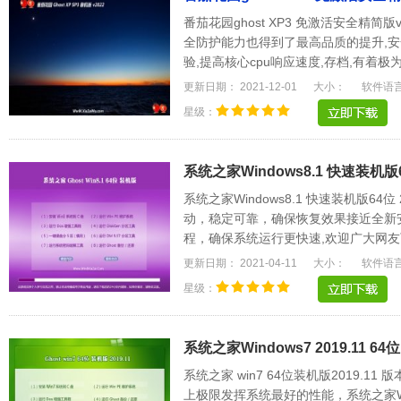
番茄花园ghost XP3 免激活安全精简版
全防护能力也得到了最高品质的提升,安
验,提高核心cpu响应速度,存档,有着
方都是很家.....
更新日期： 2021-12-01
大小：
软件语
星级：
系统之家Windows8.1 快速装机版64
系统之家Windows8.1 快速装机版64
动，稳定可靠，确保恢复效果接近全新
程，确保系统运行更快速,欢迎广大网友
驱动能自动识别.....
更新日期： 2021-04-11
大小：
软件语
星级：
系统之家Windows7 2019.11 6
系统之家 win7 64位装机版2019.
上极限发挥系统最好的性能，系统之家W