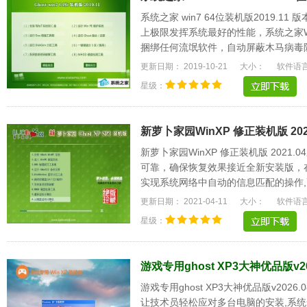
系统之家 win7 64位装机版2019.
上极限发挥系统最好的性能，系统之家W
捆绑任何流氓软件，自动屏蔽木马病毒
惯作细心设置。.....
更新日期： 2019-10-21
大小：
软件语
星级：
新萝卜家园WinXP 修正装机版 2021
新萝卜家园WinXP 修正装机版 202
可靠，确保恢复效果接近全新安装版，
实现系统网络中自动的信息匹配的操作,
统将更稳定，.....
更新日期： 2021-04-11
大小：
软件语
星级：
游戏专用ghost XP3大神优品版v20
游戏专用ghost XP3大神优品版v20
让技术员轻松应对多台电脑的安装,系统