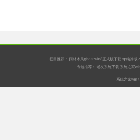
栏目推荐：
雨林木风ghost
win8正式版下载
xp纯净版
专题推荐：
老友系统下载
系统之家wi
系统之家win7系