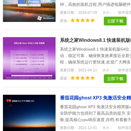
钟，高效的装机过程,用户插进电脑硬件
更强大的软硬.....
更新日期： 2026-07-29
大小：
软件语
星级：
系统之家Windows8.1 快速装机版64
系统之家Windows8.1 快速装机版64
动，稳定可靠，确保恢复效果接近全新
程，确保系统运行更快速,欢迎广大网友
驱动能自动识别.....
更新日期： 2021-04-11
大小：
软件语
星级：
番茄花园ghost XP3 免激活安全精简
番茄花园ghost XP3 免激活安全精简版
全防护能力也得到了最高品质的提升,安
验,提高核心cpu响应速度,存档,有着
方都是很家.....
更新日期： 2021-12-01
大小：
软件语