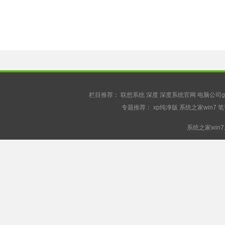
栏目推荐：
联想系统
深度
深度系统官网
电脑公司gh
专题推荐：
xp纯净版
系统之家win7
笔
系统之家win7系