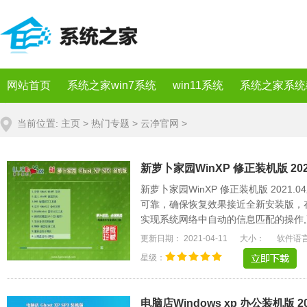
网站首页
系统之家win7系统
win11系统
系统之家系统
当前位置:
主页
>
热门专题
>
云净官网
>
新萝卜家园WinXP 修正装机版 2021
新萝卜家园WinXP 修正装机版 202
可靠，确保恢复效果接近全新安装版，
实现系统网络中自动的信息匹配的操作,
统将更稳定，.....
更新日期： 2021-04-11
大小：
软件语
星级：
电脑店Windows xp 办公装机版 20