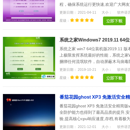
程，确保系统运行更快速,欢迎广大网友
驱动能自动识别.....
更新日期： 2021-04-11
大小：
软件语
星级：
系统之家Windows7 2019.11 6
系统之家 win7 64位装机版2019.
上极限发挥系统最好的性能，系统之家W
捆绑任何流氓软件，自动屏蔽木马病毒
惯作细心设置。.....
更新日期： 2019-10-21
大小：
软件语
星级：
番茄花园ghost XP3 免激活安全精简
番茄花园ghost XP3 免激活安全精简版
全防护能力也得到了最高品质的提升,安
验,提高核心cpu响应速度,存档,有着
方都是很家.....
更新日期： 2021-12-01
大小：
软件语