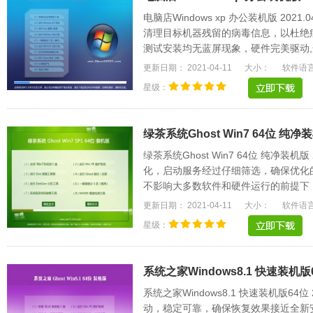
电脑店Windows xp 办公装机版 20
清理目标机器残留的病毒信息，以杜绝
测试安装均无蓝屏现象，硬件完美驱动,
名的驱动可以.....
更新日期： 2021-04-11
大小：
软件语
星级：
绿茶系统Ghost Win7 64位 纯净装机
绿茶系统Ghost Win7 64位 纯净装机
化，启动服务经过仔细筛选，确保优化
不影响大多数软件和硬件运行的前提下
电脑和Explorer.....
更新日期： 2021-04-11
大小：
软件语
星级：
系统之家Windows8.1 快速装机版64
系统之家Windows8.1 快速装机版64
动，稳定可靠，确保恢复效果接近全新