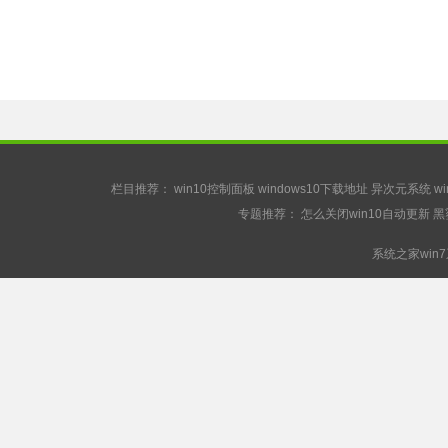
栏目推荐：
win10控制面板
windows10下载地址
异次元系统
w
专题推荐：
怎么关闭win10自动更新
黑
系统之家win7系