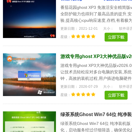
番茄花园ghost XP3 免激活安全精简版
全防护能力也得到了最高品质的提升,安
验,提高核心cpu响应速度,存档,有着
方都是很家.....
更新日期： 2021-12-01
大小：
软件语
星级：
游戏专用ghost XP3大神优品版v20
游戏专用ghost XP3大神优品版v20
让技术员轻松应对多台电脑的安装,系统
钟，高效的装机过程,用户插进电脑硬件
更强大的软硬.....
更新日期： 2026-07-29
大小：
软件语
星级：
绿茶系统Ghost Win7 64位 纯净装机
绿茶系统Ghost Win7 64位 纯净装机
化，启动服务经过仔细筛选，确保优化