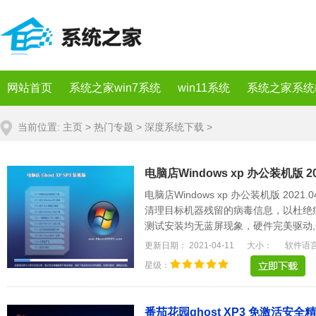
网站首页
系统之家win7系统
win11系统
系统之家系统
当前位置:
主页
>
热门专题
>
深度系统下载
>
电脑店Windows xp 办公装机版 20
电脑店Windows xp 办公装机版 20
清理目标机器残留的病毒信息，以杜绝
测试安装均无蓝屏现象，硬件完美驱动,
名的驱动可以.....
更新日期： 2021-04-11
大小：
软件语
星级：
番茄花园ghost XP3 免激活安全精简